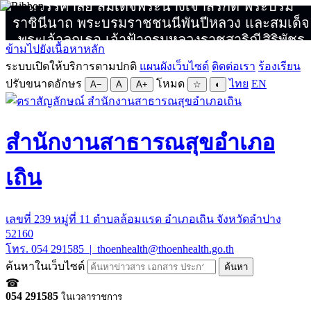
สวรรคาลัย สมเด็จพระนางเจ้าสิริกิติ์ พระบรม
ราชินีนาถ พระบรมราชชนนีพันปีหลวง และสมเด็จ
พระเจ้าลูกเธอ เจ้าฟ้ากรมหลวงราชสาริณีสิริพัชร
ข้ามไปยังเนื้อหาหลัก
มหาวัชรราชธิดา
ระบบเปิดให้บริการตามปกติ
แผนผังเว็บไซต์
ติดต่อเรา
ร้องเรียน
ปรับขนาดอักษร
โหมด
ไทย
EN
A−
A
A+
☆
◐
สำนักงานสาธารณสุขอำเภอ
เถิน
เลขที่ 239 หมู่ที่ 11 ตำบลล้อมแรด อำเภอเถิน จังหวัดลำปาง
52160
โทร. 054 291585 | thoenhealth@thoenhealth.go.th
ค้นหาในเว็บไซต์
ค้นหา
☎
054 291585
ในเวลาราชการ