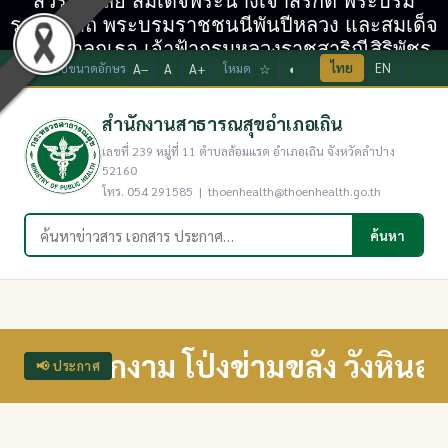
สวรรคาลัย สมเด็จพระนางเจ้าสิริกิติ์ พระบรม
ราชินีนาถ พระบรมราชชนนีพันปีหลวง และสมเด็จ
พระเจ้าลูกเธอ เจ้าฟ้ากรมหลวงราชสาริณีสิริพัชร
ไทย
EN
ปรับขนาดอักษร
A−
A
A+
โหมด
☆
◐
มหาวัชรราชธิดา
สำนักงานสาธารณสุขอำเภอเถิน
เลขที่ 239 หมู่ที่ 11 ตำบลล้อมแรด อำเภอเถิน จังหวัดลำปาง
52160
โทร. 054 291585 | thoenhealth@thoenhealth.go.th
ค้นหาในเว็บไซต์
ค้นหา
ำตกงาม โป่งข่ามขลัง วังหินอ่อน"...
📢 ประกาศ