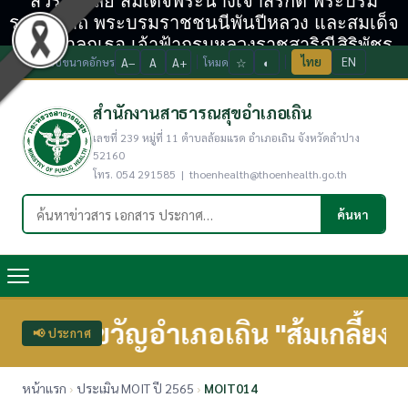
สวรรคาลัย สมเด็จพระนางเจ้าสิริกิติ์ พระบรม
ราชินีนาถ พระบรมราชชนนีพันปีหลวง และสมเด็จ
พระเจ้าลูกเธอ เจ้าฟ้ากรมหลวงราชสาริณีสิริพัชร
ไทย
EN
ปรับขนาดอักษร
A−
A
A+
โหมด
☆
◐
มหาวัชรราชธิดา
สำนักงานสาธารณสุขอำเภอเถิน
เลขที่ 239 หมู่ที่ 11 ตำบลล้อมแรด อำเภอเถิน จังหวัดลำปาง
52160
โทร. 054 291585 | thoenhealth@thoenhealth.go.th
ค้นหาในเว็บไซต์
ค้นหา
ขวัญอำเภอเถิน "ส้มเกลี้ยงฉ่ำ น้ำต
📢 ประกาศ
หน้าแรก
›
ประเมิน MOIT ปี 2565
›
MOIT014