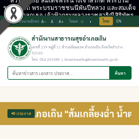
สวรรคาลัย สมเด็จพระนางเจ้าสิริกิติ์ พระบรม
ราชินีนาถ พระบรมราชชนนีพันปีหลวง และสมเด็จ
พระเจ้าลูกเธอ เจ้าฟ้ากรมหลวงราชสาริณีสิริพัชร
ไทย
EN
ปรับขนาดอักษร
A−
A
A+
โหมด
☆
◐
มหาวัชรราชธิดา
สำนักงานสาธารณสุขอำเภอเถิน
เลขที่ 239 หมู่ที่ 11 ตำบลล้อมแรด อำเภอเถิน จังหวัดลำปาง
52160
โทร. 054 291585 | thoenhealth@thoenhealth.go.th
ค้นหาในเว็บไซต์
ค้นหา
ภอเถิน "ส้มเกลี้ยงฉ่ำ น้ำตกงาม โป
📢 ประกาศ